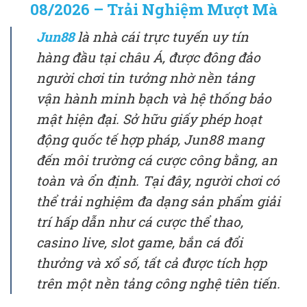
08/2026 – Trải Nghiệm Mượt Mà
Jun88
là nhà cái trực tuyến uy tín
hàng đầu tại châu Á, được đông đảo
người chơi tin tưởng nhờ nền tảng
vận hành minh bạch và hệ thống bảo
mật hiện đại. Sở hữu giấy phép hoạt
động quốc tế hợp pháp, Jun88 mang
đến môi trường cá cược công bằng, an
toàn và ổn định. Tại đây, người chơi có
thể trải nghiệm đa dạng sản phẩm giải
trí hấp dẫn như cá cược thể thao,
casino live, slot game, bắn cá đổi
thưởng và xổ số, tất cả được tích hợp
trên một nền tảng công nghệ tiên tiến.