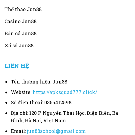
Thể thao Jun88
Casino Jun88
Bắn cá Jun88
Xổ số Jun88
LIÊN HỆ
Tên thương hiệu: Jun88
Website:
https://apksquad777.click/
Số điện thoại:
0365412598
Địa chỉ:
120 P. Nguyễn Thái Học, Điện Biên, Ba
Đình, Hà Nội, Việt Nam
Email:
jun88school@gmail.com